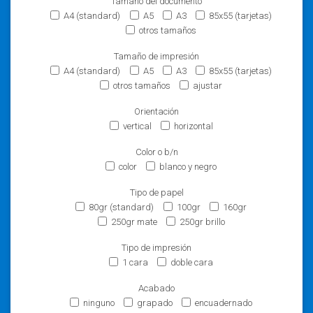
Tamaño del documento
A4 (standard)
A5
A3
85x55 (tarjetas)
otros tamaños
Tamaño de impresión
A4 (standard)
A5
A3
85x55 (tarjetas)
otros tamaños
ajustar
Orientación
vertical
horizontal
Color o b/n
color
blanco y negro
Tipo de papel
80gr (standard)
100gr
160gr
250gr mate
250gr brillo
Tipo de impresión
1 cara
doble cara
Acabado
ninguno
grapado
encuadernado