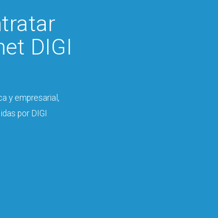
tratar
net DIGI
ca y empresarial,
cidas por DIGI