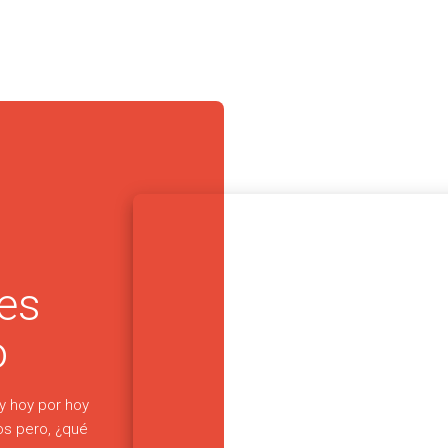
 es
o
 y hoy por hoy
s pero, ¿qué