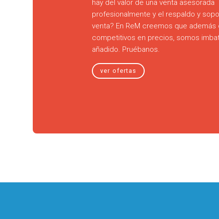
hay del valor de una venta asesorada
profesionalmente y el respaldo y sopo
venta? En ReM creemos que además 
competitivos en precios, somos imbati
añadido. Pruébanos.
ver ofertas