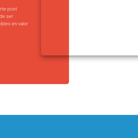
rte post
de ser
bles en valor