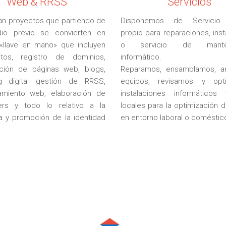
Web & RRSS
Servicios
zan proyectos que partiendo de
Disponemos de Servicio 
dio previo se convierten en
propio para reparaciones, ins
 «llave en mano» que incluyen
o servicio de manten
ntos, registro de dominios,
informático.
ción de páginas web, blogs,
Reparamos, ensamblamos, a
ng digital gestión de RRSS,
equipos, revisamos y opt
amiento web, elaboración de
instalaciones informáticos
ers y todo lo relativo a la
locales para la optimización d
a y promoción de la identidad
en entorno laboral o doméstic