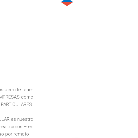
s permite tener
a EMPRESAS como
a PARTICULARES.
CULAR es nuestro
realizamos – en
aso por remoto –