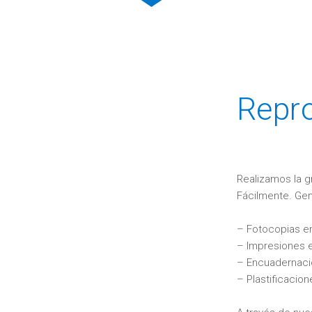
Repro
Realizamos la gr
Fácilmente. Gen
– Fotocopias en
– Impresiones e
– Encuadernac
– Plastificacion