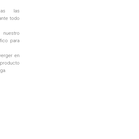
las las
ante todo
nuestro
fico para
verger en
l producto
nga.