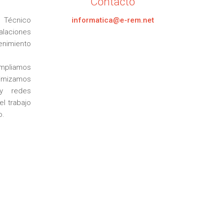
Contacto
Técnico
informatica@e-rem.net
talaciones
imiento
mpliamos
imizamos
 y redes
el trabajo
o.