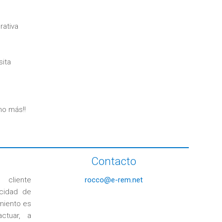
rativa
sita
ho más!!
Contacto
cliente
rocco@e-rem.net
cidad de
miento es
ctuar, a