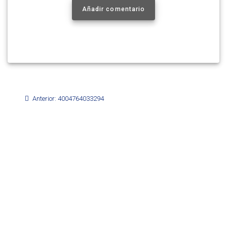
Añadir comentario
Navegación
Post
Anterior:
4004764033294
de
anterior:
entradas