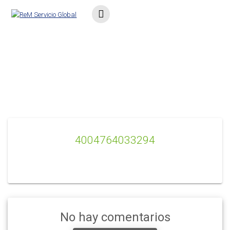
Saltar
al
contenido
4004764033294
4004764033294
No hay comentarios