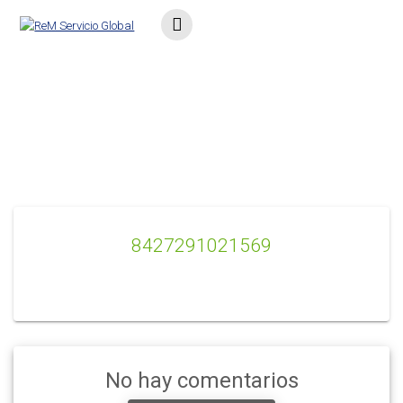
Saltar
al
contenido
8427291021569
8427291021569
No hay comentarios