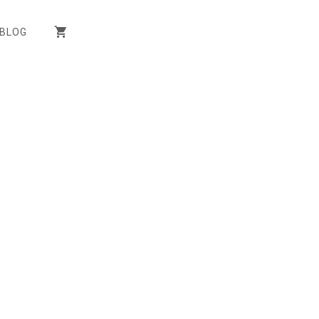
BLOG
0nb10j2-m02