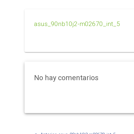
asus_90nb10j2-m02670_int_5
No hay comentarios
Navegación