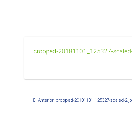
cropped-20181101_125327-scaled-
Navegación
Post
Anterior:
cropped-20181101_125327-scaled-2.j
de
anterior:
entradas