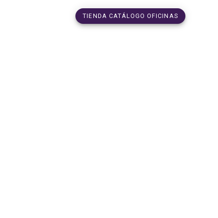
TIENDA CATÁLOGO OFICINAS
01_125327-
aled-2.jpg