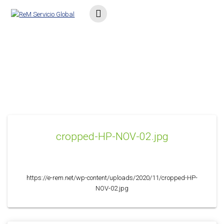
Saltar
al
contenido
cropped-HP-NOV-02.jpg
cropped-HP-NOV-02.jpg
https://e-rem.net/wp-content/uploads/2020/11/cropped-HP-
NOV-02.jpg