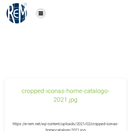
Saltar
al
contenido
cropped-iconas-home-
catalogo-2021.jpg
cropped-iconas-home-catalogo-
2021.jpg
https://e-rem.net/wp-content/uploads/2021/02/cropped-iconas-
home-catalogo-2021.jpg