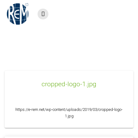
Saltar
al
contenido
cropped-logo-1.jpg
cropped-logo-1.jpg
https://e-rem.net/wp-content/uploads/2019/03/cropped-logo-
1.jpg