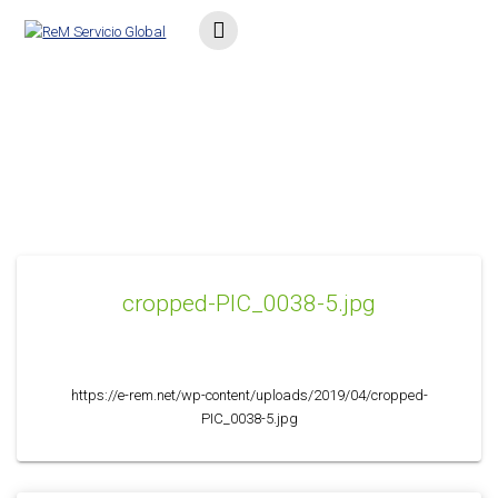
Saltar
al
contenido
cropped-PIC_0038-5.jpg
cropped-PIC_0038-5.jpg
https://e-rem.net/wp-content/uploads/2019/04/cropped-
PIC_0038-5.jpg