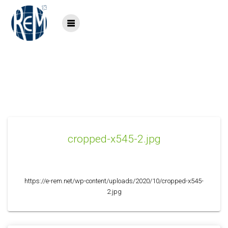
Saltar
al
contenido
cropped-x545-2.jpg
cropped-x545-2.jpg
https://e-rem.net/wp-content/uploads/2020/10/cropped-x545-
2.jpg