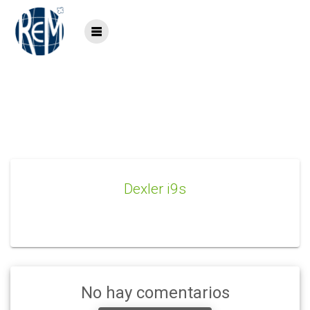
Saltar
al
contenido
Dexler i9s
Dexler i9s
No hay comentarios