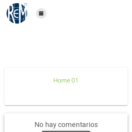
Saltar
al
contenido
Home 01
Home 01
No hay comentarios