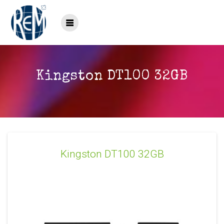
Saltar
al
contenido
Kingston DT100 32GB
Kingston DT100 32GB