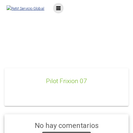
Saltar
al
contenido
Pilot Frixion 07
Pilot Frixion 07
No hay comentarios