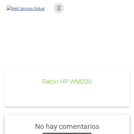
Saltar
al
contenido
Ratón HP WM200
Ratón HP WM200
No hay comentarios