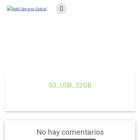
Saltar
al
contenido
S3_USB_32GB
S3_USB_32GB
No hay comentarios