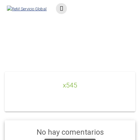
Saltar
al
contenido
x545
x545
No hay comentarios